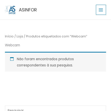
Skip
P
ASINFOR
to
e
content
s
q
u
Início
/
Loja
/ Produtos etiquetados com “Webcam”
i
s
Webcam
a
r
Não foram encontrados produtos
p
correspondentes à sua pesquisa.
o
r
: