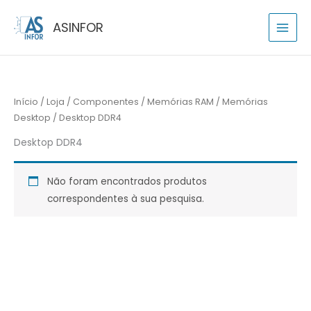
Skip
P
ASINFOR
to
e
content
s
q
u
Início
/
Loja
/
Componentes
/
Memórias RAM
/
Memórias
i
Desktop
/ Desktop DDR4
s
a
Desktop DDR4
r
p
Não foram encontrados produtos
o
correspondentes à sua pesquisa.
r
: