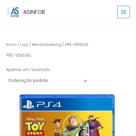
Skip
P
ASINFOR
to
e
content
s
q
u
Início
/
Loja
/
Merchandising
/ PRÉ-VENDAS
i
s
PRÉ-VENDAS
a
r
Apenas um resultado
p
o
r
: