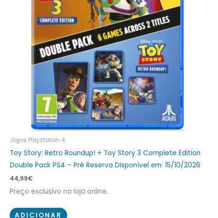
Jogos Playstation 4
Toy Story: Retro Roundup! + Toy Story 3 Complete Edition
Double Pack PS4 – Pré Reserva Disponível em: 15/10/2026
44,99
€
Preço exclusivo na loja online.
ADICIONAR