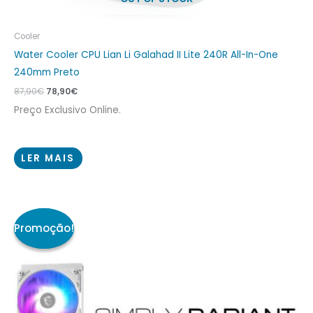
Cooler
Water Cooler CPU Lian Li Galahad II Lite 240R All-In-One
240mm Preto
87,90
€
78,90
€
Preço Exclusivo Online.
LER MAIS
O
O
preço
preço
original
atual
era:
é:
82,90€.
65,90€.