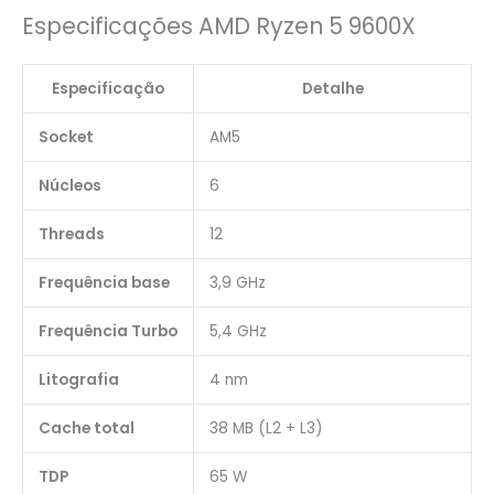
Especificações AMD Ryzen 5 9600X
Especificação
Detalhe
Socket
AM5
Núcleos
6
Threads
12
Frequência base
3,9 GHz
Frequência Turbo
5,4 GHz
Litografia
4 nm
Cache total
38 MB (L2 + L3)
TDP
65 W