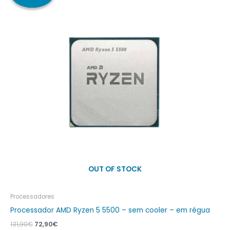
era:
é:
131,90€.
72,90€.
OUT OF STOCK
Processadores
Processador AMD Ryzen 5 5500 – sem cooler – em régua
131,90
€
72,90
€