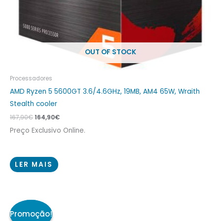
OUT OF STOCK
Processadores
AMD Ryzen 5 5600GT 3.6/4.6GHz, 19MB, AM4 65W, Wraith
Stealth cooler
167,90
€
164,90
€
Preço Exclusivo Online.
LER MAIS
O
O
preço
preço
original
atual