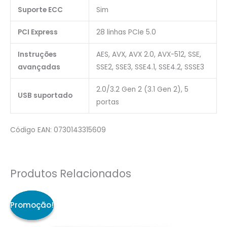
Suporte ECC
Sim
PCI Express
28 linhas PCIe 5.0
Instruções
AES, AVX, AVX 2.0, AVX-512, SSE,
avançadas
SSE2, SSE3, SSE4.1, SSE4.2, SSSE3
2.0/3.2 Gen 2 (3.1 Gen 2), 5
USB suportado
portas
Código EAN: 0730143315609
Produtos Relacionados
O
O
preço
preço
original
atual
era:
é:
199,90€.
182,90€.