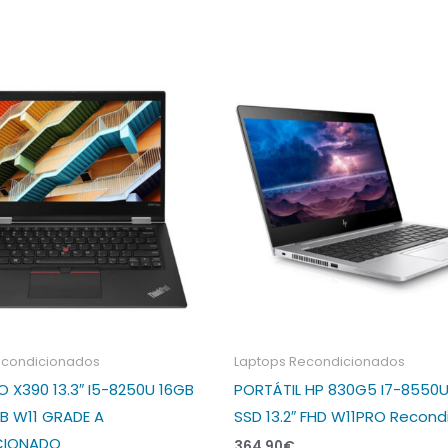
econdicionados
Laptops Recondicionados
 X390 13.3″ I5-8250U 16GB
PORTÁTIL HP 830G5 I7-8550U
B W11 GRADE A
SSD 13.2″ FHD W11PRO Recond
CIONADO
364,90
€