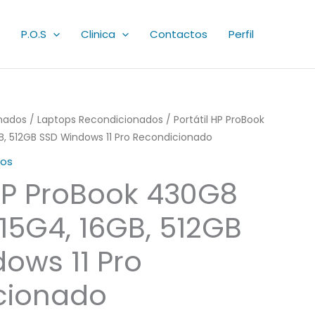
P.O.S
Clinica
Contactos
Perfil
nados
/
Laptops Recondicionados
/ Portátil HP ProBook
GB, 512GB SSD Windows 11 Pro Recondicionado
dos
 HP ProBook 430G8
1115G4, 16GB, 512GB
ows 11 Pro
cionado