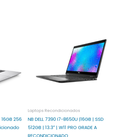
Laptops Recondicionados
 16GB 256
NB DELL 7390 I7-8650U |16GB | SSD
icionado
512GB | 13.3″ | W11 PRO GRADE A
RECONDICIONADO