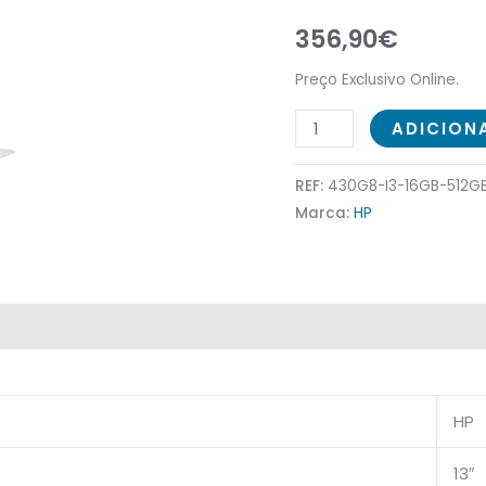
SSD
356,90
€
Windows
11
Preço Exclusivo Online.
Pro
ADICION
Recondicionado
REF:
430G8-I3-16GB-512G
Marca:
HP
HP
13″