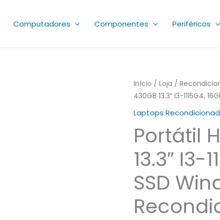
Computadores
Componentes
Periféricos
Quantidade
Início
/
Loja
/
Recondicio
430G8 13.3″ I3-1115G4, 16
de
Portátil
Laptops Recondiciona
HP
Portátil
ProBook
430G8
13.3″ I3-
13.3"
SSD Wind
I3-
1115G4,
Recondi
16GB,
512GB