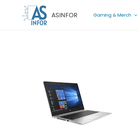
Skip
to
ASINFOR
Gaming & Merch
content