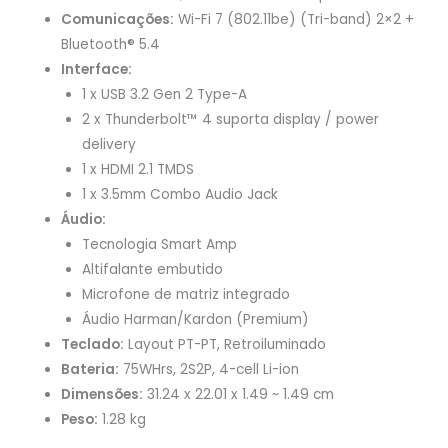
Comunicações:
Wi-Fi 7 (802.11be) (Tri-band) 2×2 +
Bluetooth® 5.4
Interface:
1 x USB 3.2 Gen 2 Type-A
2 x Thunderbolt™ 4 suporta display / power
delivery
1 x HDMI 2.1 TMDS
1 x 3.5mm Combo Audio Jack
Áudio:
Tecnologia Smart Amp
Altifalante embutido
Microfone de matriz integrado
Áudio Harman/Kardon (Premium)
Teclado:
Layout PT-PT, Retroiluminado
Bateria:
75WHrs, 2S2P, 4-cell Li-ion
Dimensões:
31.24 x 22.01 x 1.49 ~ 1.49 cm
Peso:
1.28 kg