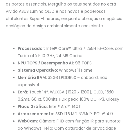
as portas essenciais. Mergulha os teus sentidos no ecrã
vívido ASUS Lumina OLED e nos novos e poderosos
altifalantes Super-Lineares, enquanto abraças a elegância
ecológica do design ambientalmente consciente.
Processador:
Intel® Core™ Ultra 7 255H 16-Core, com
Turbo até 5.10 GHz, 24 MB Cache
NPU TOPS / Desempenho AI:
96 TOPS
Sistema Operativo:
Windows 11 Home
Memória RAM:
32GB LPDDR5X – onboard, não
expansível
Ecrã:
Touch 14″, WUXGA (1920 x 1200), OLED, 16:10,
0.2ms, 60Hz, 500nits HDR peak, 100% DCI-P3, Glossy
Placa Gráfica:
Intel® Arc™ 140T
Armazenamento:
SSD 1TB M.2 NVMe™ PCIe® 4.0
WebCam:
Câmara FHD com função IR para suporte
ao Windows Hello; Com obturador de privacidade