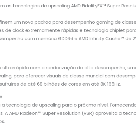
m as tecnologias de upscaling AMD FidelityFX™ Super Resolu
efinem um novo padrão para desempenho gaming de classe 
e clock extremamente rápidas e tecnologia chiplet para pe
esempenho com memória GDDR6 e AMD Infinity Cache™ de 2ª 
ade ultrarrápida com a renderização de alto desempenho, u
ing, para oferecer visuais de classe mundial com desemp
sufruíres de até 68 bilhões de cores em até 8K 165Hz.
e
va a tecnologia de upscaling para o próximo nível. Fornece
 A AMD Radeon™ Super Resolution (RSR) aproveita a tecnolog
os.