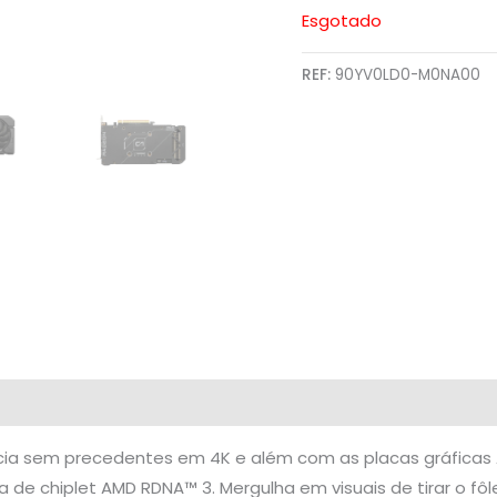
Esgotado
REF:
90YV0LD0-M0NA00
ência sem precedentes em 4K e além com as placas gráficas
e chiplet AMD RDNA™ 3. Mergulha em visuais de tirar o fô