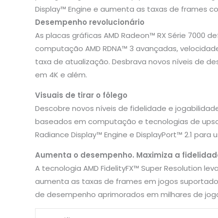
Display™ Engine e aumenta as taxas de frames co
Desempenho revolucionário
As placas gráficas AMD Radeon™ RX Série 7000 d
computação AMD RDNA™ 3 avançadas, velocidades d
taxa de atualização. Desbrava novos níveis de d
em 4K e além.
Visuais de tirar o fôlego
Descobre novos níveis de fidelidade e jogabilid
baseados em computação e tecnologias de upscal
Radiance Display™ Engine e DisplayPort™ 2.1 para u
Aumenta o desempenho. Maximiza a fidelidad
A tecnologia AMD FidelityFX™ Super Resolution le
aumenta as taxas de frames em jogos suportados.
de desempenho aprimorados em milhares de jog