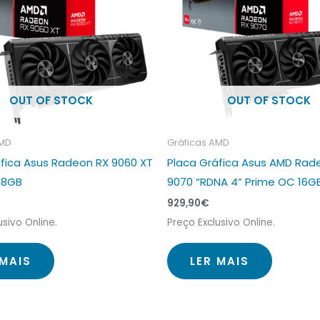
OUT OF STOCK
OUT OF STOCK
AMD
Gráficas AMD
áfica Asus Radeon RX 9060 XT
Placa Gráfica Asus AMD Rad
 8GB
9070 “RDNA 4” Prime OC 16
929,90
€
usivo Online.
Preço Exclusivo Online.
 MAIS
LER MAIS