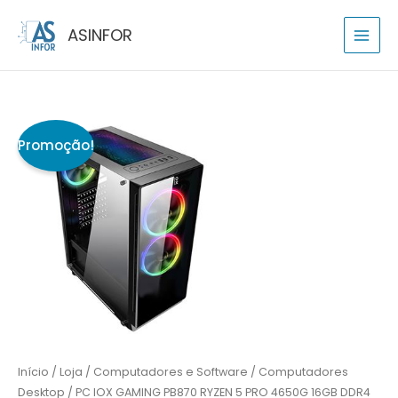
Skip
ASINFOR
to
content
Quantidade
O
O
de
preço
preço
PC
IOX
original
atual
GAMING
era:
é:
PB870
RYZEN
777,90€.
734,90€.
5
PRO
4650G
16GB
Início
/
Loja
/
Computadores e Software
/
Computadores
DDR4
Desktop
/ PC IOX GAMING PB870 RYZEN 5 PRO 4650G 16GB DDR4
1TB