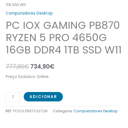
1TB SSD W11
SSD
Computadores Desktop
W11
PC IOX GAMING PB870
RYZEN 5 PRO 4650G
16GB DDR4 1TB SSD W11
777,90
€
734,90
€
Preço Exclusivo Online.
ADICIONAR
REF:
PCIOX.PB8703372W
Categoria:
Computadores Desktop