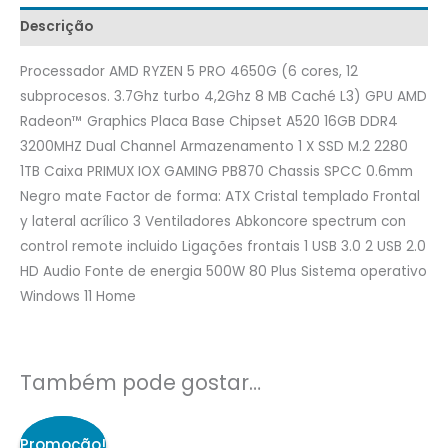
Descrição
Processador AMD RYZEN 5 PRO 4650G (6 cores, 12
subprocesos. 3.7Ghz turbo 4,2Ghz 8 MB Caché L3) GPU AMD
Radeon™ Graphics Placa Base Chipset A520 16GB DDR4
3200MHZ Dual Channel Armazenamento 1 X SSD M.2 2280
1TB Caixa PRIMUX IOX GAMING PB870 Chassis SPCC 0.6mm
Negro mate Factor de forma: ATX Cristal templado Frontal
y lateral acrílico 3 Ventiladores Abkoncore spectrum con
control remote incluido Ligações frontais 1 USB 3.0 2 USB 2.0
HD Audio Fonte de energia 500W 80 Plus Sistema operativo
Windows 11 Home
Também pode gostar…
O
O
preço
preço