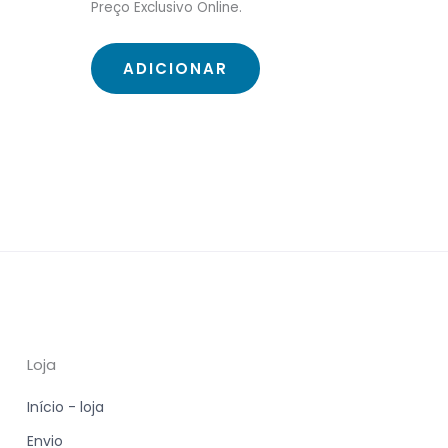
Preço Exclusivo Online.
ADICIONAR
Loja
Início - loja
Envio