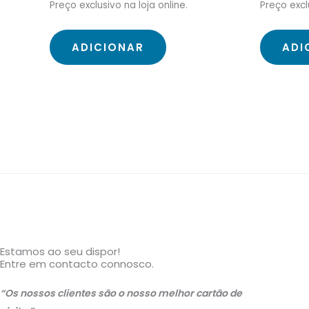
Preço exclusivo na loja online.
Preço exclu
ADICIONAR
ADI
Estamos ao seu dispor!
Entre em contacto connosco.
“Os nossos clientes são o nosso melhor cartão de