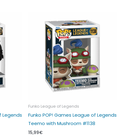
Funko League of Legends
f Legends
Funko POP! Games League of Legends
Teemo with Mushroom #1138
15,99
€