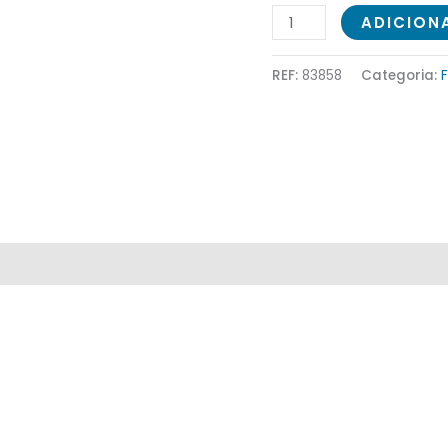
ADICION
REF:
83858
Categoria: