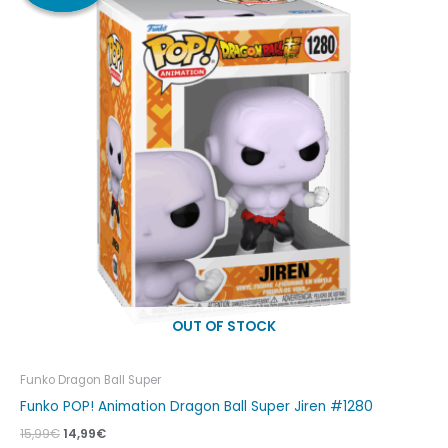
era:
é:
15,99€.
14,99€.
OUT OF STOCK
Funko Dragon Ball Super
Funko POP! Animation Dragon Ball Super Jiren #1280
15,99
€
14,99
€