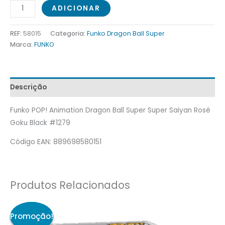
ADICIONAR
REF:
58015
Categoria:
Funko Dragon Ball Super
Marca:
FUNKO
Descrição
Funko POP! Animation Dragon Ball Super Super Saiyan Rosé
Goku Black #1279
Código EAN: 889698580151
Produtos Relacionados
O
O
preço
preço
original
atual