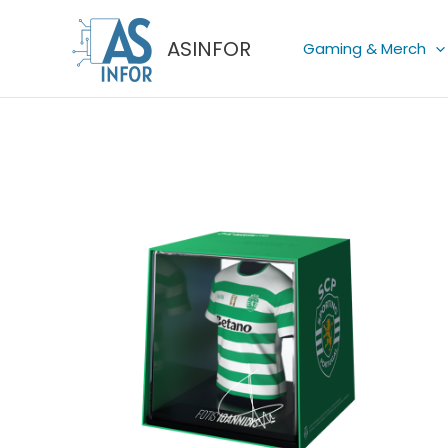
Skip
to
ASINFOR
Gaming & Merch
content