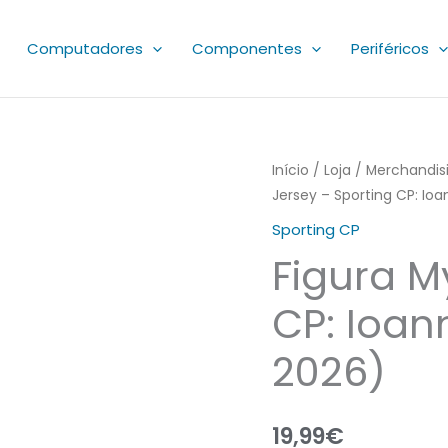
Computadores
Componentes
Periféricos
Quantidade
Início
/
Loja
/
Merchandis
Jersey – Sporting CP: Io
de
Figura
Sporting CP
My
Figura M
Jersey
-
CP: Ioan
Sporting
2026)
CP:
Ioannidis
(Home
19,99
€
2025