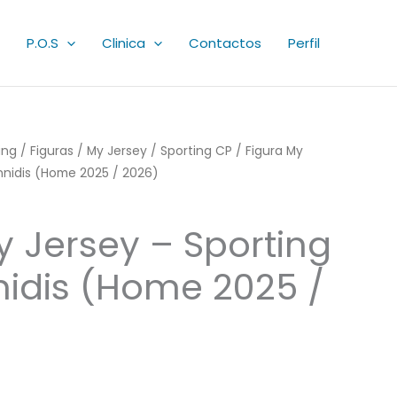
P.O.S
Clinica
Contactos
Perfil
ing
/
Figuras
/
My Jersey
/
Sporting CP
/ Figura My
annidis (Home 2025 / 2026)
y Jersey – Sporting
nidis (Home 2025 /