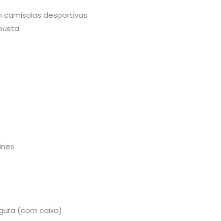
m camisolas desportivas
busta
ines
rgura (com caixa)