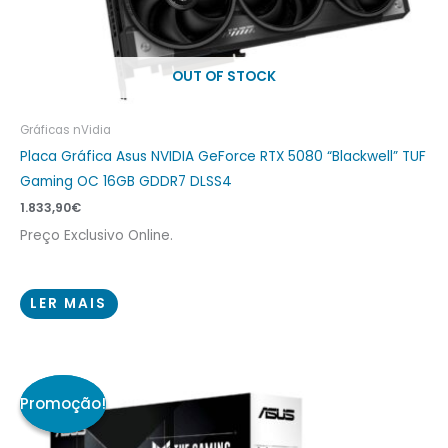
OUT OF STOCK
Gráficas nVidia
Placa Gráfica Asus NVIDIA GeForce RTX 5080 “Blackwell” TUF
Gaming OC 16GB GDDR7 DLSS4
1.833,90
€
Preço Exclusivo Online.
LER MAIS
O
O
preço
preço
original
atual
era:
é:
839,90€.
805,90€.