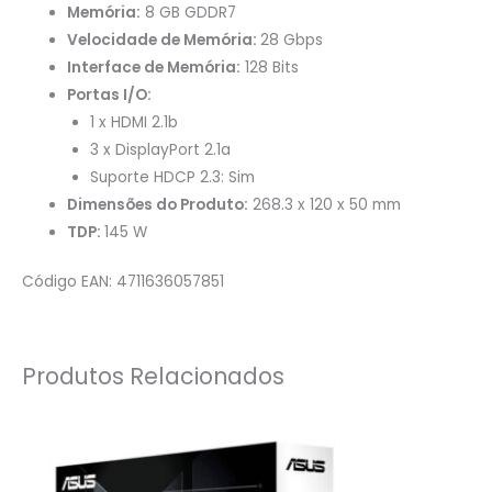
Memória:
8 GB GDDR7
Velocidade de Memória:
28 Gbps
Interface de Memória:
128 Bits
Portas I/O:
1 x HDMI 2.1b
3 x DisplayPort 2.1a
Suporte HDCP 2.3: Sim
Dimensões do Produto:
268.3 x 120 x 50 mm
TDP:
145 W
Código EAN: 4711636057851
Produtos Relacionados