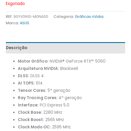
Esgotado
REF:
90YV0N10-M0NA00
Categoria:
Gráficas nVidia
Marca:
ASUS
Descrição
Motor Gráfico:
NVIDIA® GeForce RTX™ 5060
Arquitetura NVIDIA:
Blackwell
DLSS:
DLSS 4
AI TOPS:
614
Tensor Cores:
5ª geração
Ray Tracing Cores:
4ª geração
Interface:
PCI Express 5.0
Clock Base:
2280 MHz
Clock Boost:
2565 MHz
Clock Modo OC:
2595 MHz