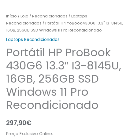
11
Pro
Início
/
Loja
/
Recondicionados
/
Laptops
Recondicionado
Recondicionados
/ Portátil HP ProBook 430G6 13.3″ I3-8145U,
16GB, 256GB SSD Windows 11 Pro Recondicionado
Laptops Recondicionados
Portátil HP ProBook
430G6 13.3″ I3-8145U,
16GB, 256GB SSD
Windows 11 Pro
Recondicionado
297,90
€
Preço Exclusivo Online.